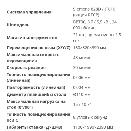
Siemens 828D / JT810
Система управления
(опция RTCP)
BBT30, 3,7 / 5,5 кВт, 24
Шпиндель
000 об/мин
21 шт., время смены 1,5
Магазин инструментов
сек
Перемещения по осям (X/Y/Z)
160×320×390 мм
Максимальная скорость
48 м/мин
перемещения
Скорость резания
30 м/мин
Точность позиционирования
0,006 мм
(линейная)
Повторяемость (линейная)
0,004 мм
Диаметр планшайбы стола
Ø110 мм
Максимальная нагрузка на
15 / 10 кг
стол (0°/90°)
Точность позиционирования
8 угловых секунд
оси С
Габариты станка (Д×Ш×В)
1100×1990×2390 мм